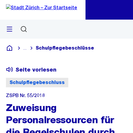
Zu
Zu
Sprunglink
Navigation
Menü
Suchen
M
öf
Schulpflegebeschlüsse
...
Blende alle Breadcrumbs ein
Deutsch
Seite vorlesen
Schulpflegebeschluss
ZSPB Nr. 55/2018
Zuweisung
Personalressourcen für
die Regelschulen durch