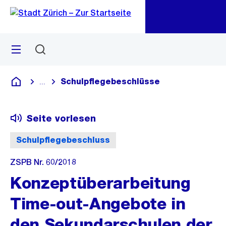
Zu
Zu
Sprunglink
Navigation
Menü
Suchen
M
öf
Schulpflegebeschlüsse
...
Blende alle Breadcrumbs ein
Deutsch
Seite vorlesen
Schulpflegebeschluss
ZSPB Nr. 60/2018
Konzeptüberarbeitung
Time-out-Angebote in
den Sekundarschulen der