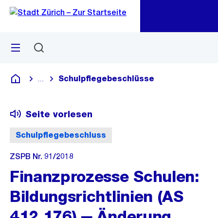
Zu
Zu
Sprunglink
Navigation
Menü
Suchen
M
öf
Schulpflegebeschlüsse
...
Blende alle Breadcrumbs ein
Deutsch
Seite vorlesen
Schulpflegebeschluss
ZSPB Nr. 91/2018
Finanzprozesse Schulen:
Bildungsrichtlinien (AS
412.176) ‒ Änderung