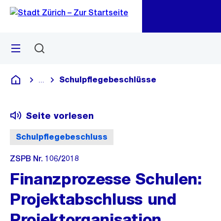
Zu
Zu
Sprunglink
Navigation
Menü
Suchen
M
öf
Schulpflegebeschlüsse
...
Blende alle Breadcrumbs ein
Deutsch
Seite vorlesen
Schulpflegebeschluss
ZSPB Nr. 106/2018
Finanzprozesse Schulen:
Projektabschluss und
Projektorganisation