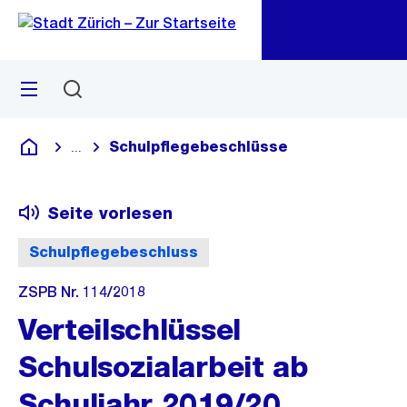
Zu
Zu
Sprunglink
Navigation
Menü
Suchen
M
öf
Schulpflegebeschlüsse
...
Blende alle Breadcrumbs ein
Deutsch
Seite vorlesen
Schulpflegebeschluss
ZSPB Nr. 114/2018
Verteilschlüssel
Schulsozialarbeit ab
Schuljahr 2019/20