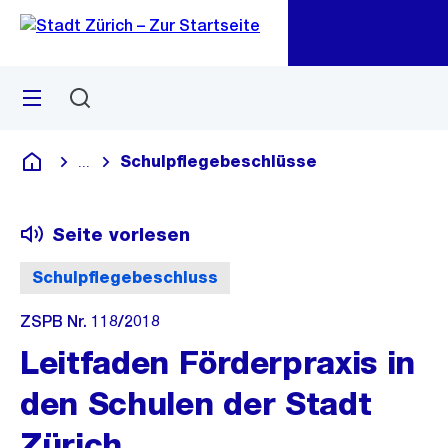
Zu
Zu
Sprunglink
Navigation
Menü
Suchen
M
öf
Schulpflegebeschlüsse
...
Blende alle Breadcrumbs ein
Deutsch
Seite vorlesen
Schulpflegebeschluss
ZSPB Nr. 118/2018
Leitfaden Förderpraxis in
den Schulen der Stadt
Zürich