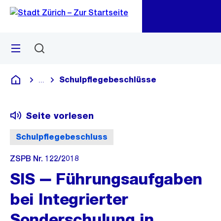
Zu
Zu
Sprunglink
Navigation
Menü
Suchen
M
öf
Schulpflegebeschlüsse
...
Blende alle Breadcrumbs ein
Deutsch
Seite vorlesen
Schulpflegebeschluss
ZSPB Nr. 122/2018
SIS ‒ Führungsaufgaben
bei Integrierter
Sonderschulung in