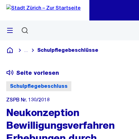
Zu
Zu
Sprunglink
Navigation
Menü
Suchen
M
öf
Schulpflegebeschlüsse
...
Blende alle Breadcrumbs ein
Deutsch
Seite vorlesen
Schulpflegebeschluss
ZSPB Nr. 130/2018
Neukonzeption
Bewilligungsverfahren
Erhebungen durch