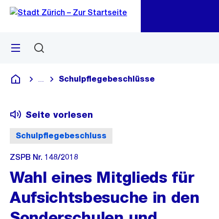
Zu
Zu
Sprunglink
Navigation
Menü
Suchen
M
öf
Schulpflegebeschlüsse
...
Blende alle Breadcrumbs ein
Deutsch
Seite vorlesen
Schulpflegebeschluss
ZSPB Nr. 148/2018
Wahl eines Mitglieds für
Aufsichtsbesuche in den
Sonderschulen und