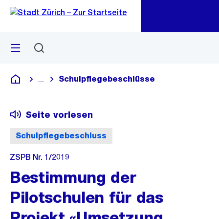
Zu
Zu
Sprunglink
Navigation
Menü
Suchen
M
öf
Schulpflegebeschlüsse
...
Blende alle Breadcrumbs ein
Deutsch
Seite vorlesen
Schulpflegebeschluss
ZSPB Nr. 1/2019
Bestimmung der
Pilotschulen für das
Projekt «Umsetzung