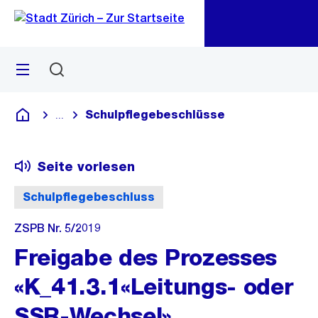
Zu
Zu
Sprunglink
Navigation
Menü
Suchen
M
öf
Schulpflegebeschlüsse
...
Blende alle Breadcrumbs ein
Deutsch
Seite vorlesen
Schulpflegebeschluss
ZSPB Nr. 5/2019
Freigabe des Prozesses
«K_41.3.1«Leitungs- oder
SSR-Wechsel»