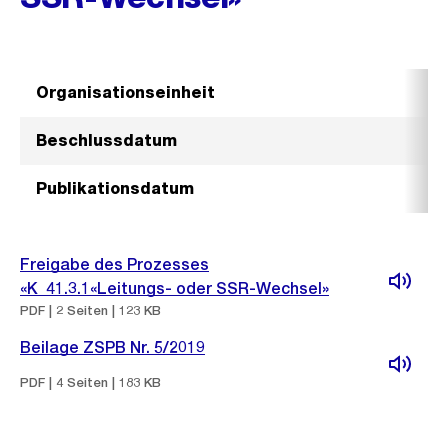
Organisationseinheit
S
Beschlussdatum
1
Publikationsdatum
2
Freigabe des Prozesses
«K_41.3.1«Leitungs- oder SSR-Wechsel»
PDF | 2 Seiten | 123 KB
Beilage ZSPB Nr. 5/2019
PDF | 4 Seiten | 183 KB