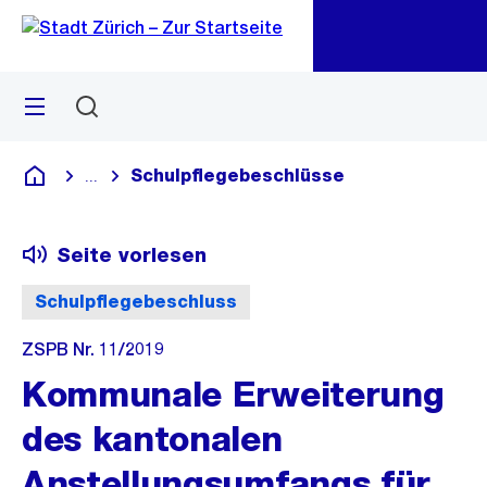
Zu
Zu
Sprunglink
Navigation
Menü
Suchen
M
öf
Schulpflegebeschlüsse
...
Blende alle Breadcrumbs ein
Deutsch
Seite vorlesen
Schulpflegebeschluss
ZSPB Nr. 11/2019
Kommunale Erweiterung
des kantonalen
Anstellungsumfangs für