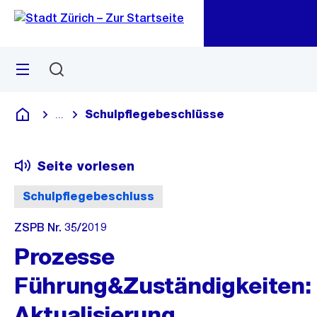
Zu
Zu
Sprunglink
Navigation
Menü
Suchen
M
öf
Schulpflegebeschlüsse
...
Blende alle Breadcrumbs ein
Deutsch
Seite vorlesen
Schulpflegebeschluss
ZSPB Nr. 35/2019
Prozesse
Führung&Zuständigkeiten:
Aktualisierung