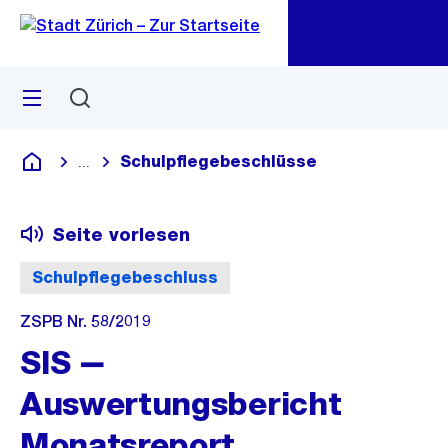
Zu
Zu
Sprunglink
Navigation
Menü
Suchen
M
öf
Schulpflegebeschlüsse
...
Blende alle Breadcrumbs ein
Deutsch
Seite vorlesen
Schulpflegebeschluss
ZSPB Nr. 58/2019
SIS ‒
Auswertungsbericht
Monatsreport