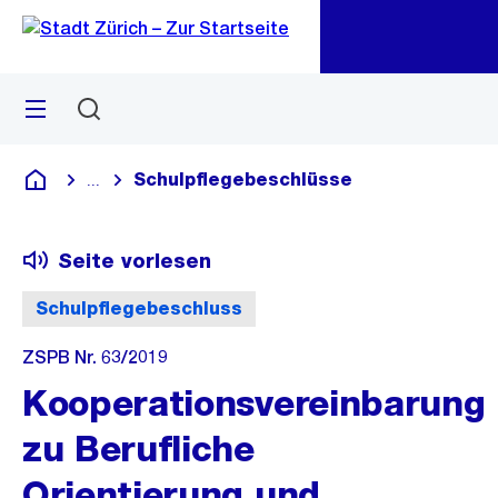
Zu
Zu
Sprunglink
Navigation
Menü
Suchen
M
öf
Schulpflegebeschlüsse
...
Blende alle Breadcrumbs ein
Deutsch
Seite vorlesen
Schulpflegebeschluss
ZSPB Nr. 63/2019
Kooperationsvereinbarung
zu Berufliche
Orientierung und