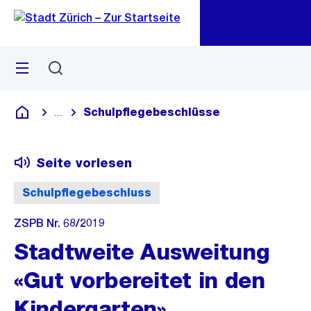
Zu
Zu
Sprunglink
Navigation
Menü
Suchen
M
öf
Schulpflegebeschlüsse
...
Blende alle Breadcrumbs ein
Deutsch
Seite vorlesen
Schulpflegebeschluss
ZSPB Nr. 68/2019
Stadtweite Ausweitung
«Gut vorbereitet in den
Kindergarten»