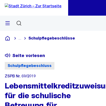
Zu
Zu
Sprunglink
Navigation
Menü
Suchen
M
öf
Schulpflegebeschlüsse
...
Blende alle Breadcrumbs ein
Deutsch
Seite vorlesen
Schulpflegebeschluss
ZSPB Nr. 69/2019
Lebensmittelkreditzuweis
für die schulische
Betreuung für