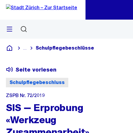
Zu
Zu
Sprunglink
Navigation
Menü
Suchen
M
öf
Schulpflegebeschlüsse
...
Blende alle Breadcrumbs ein
Deutsch
Seite vorlesen
Schulpflegebeschluss
ZSPB Nr. 72/2019
SIS ‒ Erprobung
«Werkzeug
Zusammenarbeit»