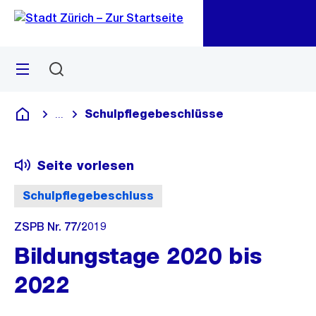
Zu
Zu
Sprunglink
Navigation
Menü
Suchen
M
öf
Schulpflegebeschlüsse
...
Blende alle Breadcrumbs ein
Deutsch
Seite vorlesen
Schulpflegebeschluss
ZSPB Nr. 77/2019
Bildungstage 2020 bis
2022