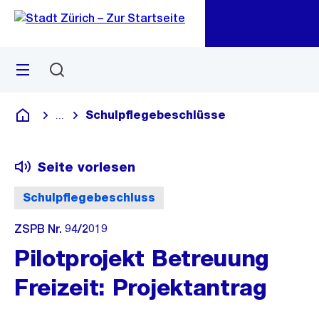
Zu
Zu
Sprunglink
Navigation
Menü
Suchen
M
öf
Schulpflegebeschlüsse
...
Blende alle Breadcrumbs ein
Deutsch
Seite vorlesen
Schulpflegebeschluss
ZSPB Nr. 94/2019
Pilotprojekt Betreuung
Freizeit: Projektantrag