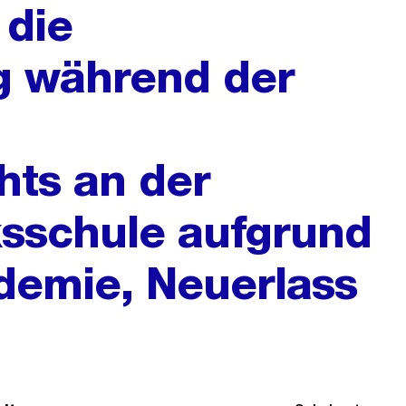
 die
g während der
hts an der
ksschule aufgrund
demie, Neuerlass