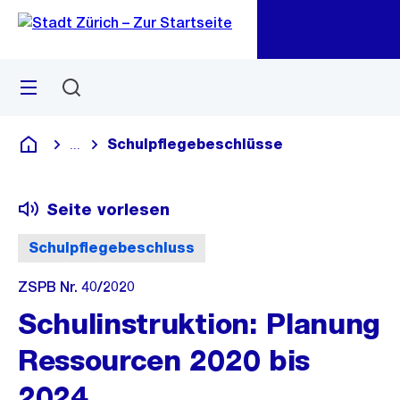
Zu
Zu
Sprunglink
Navigation
Menü
Suchen
M
öf
Schulpflegebeschlüsse
...
Blende alle Breadcrumbs ein
Deutsch
Seite vorlesen
Schulpflegebeschluss
ZSPB Nr. 40/2020
Schulinstruktion: Planung
Ressourcen 2020 bis
2024