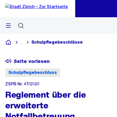
Zu
Zu
Sprunglink
Navigation
Menü
Suchen
M
öf
Schulpflegebeschlüsse
...
Blende alle Breadcrumbs ein
Deutsch
Seite vorlesen
Schulpflegebeschluss
ZSPB Nr. 47/2020
Reglement über die
erweiterte
Notfallbetreuung