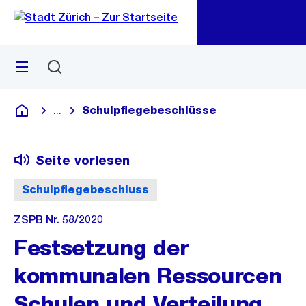
Zu
Zu
Sprunglink
Navigation
Menü
Suchen
M
öf
Schulpflegebeschlüsse
...
Blende alle Breadcrumbs ein
Deutsch
Seite vorlesen
Schulpflegebeschluss
ZSPB Nr. 58/2020
Festsetzung der
kommunalen Ressourcen
Schulen und Verteilung