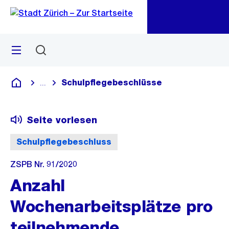
Zu
Zu
Sprunglink
Navigation
Menü
Suchen
M
öf
Schulpflegebeschlüsse
...
Blende alle Breadcrumbs ein
Deutsch
Seite vorlesen
Schulpflegebeschluss
ZSPB Nr. 91/2020
Anzahl
Wochenarbeitsplätze pro
teilnehmende