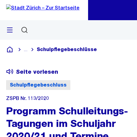
Zu
Zu
Sprunglink
Navigation
Menü
Suchen
M
öf
Schulpflegebeschlüsse
...
Blende alle Breadcrumbs ein
Deutsch
Seite vorlesen
Schulpflegebeschluss
ZSPB Nr. 113/2020
Programm Schulleitungs-
Tagungen im Schuljahr
2020/21 und Termine