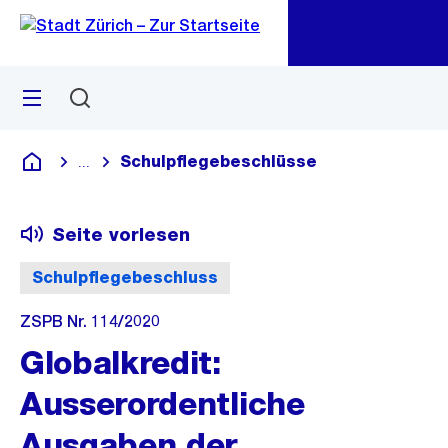
Zu
Zu
Sprunglink
Navigation
Menü
Suchen
M
öf
Schulpflegebeschlüsse
...
Blende alle Breadcrumbs ein
Deutsch
Seite vorlesen
Schulpflegebeschluss
ZSPB Nr. 114/2020
Globalkredit:
Ausserordentliche
Ausgaben der