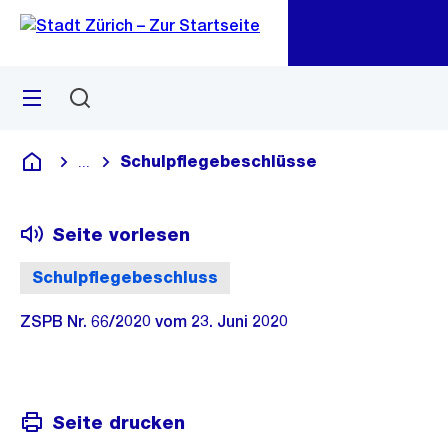
Zu
Zu
Sprunglink
Navigation
Menü
Suchen
M
öf
Schulpflegebeschlüsse
...
Blende alle Breadcrumbs ein
Deutsch
Seite vorlesen
Schulpflegebeschluss
ZSPB Nr. 66/2020 vom 23. Juni 2020
Seite drucken