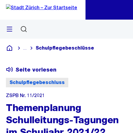
Zu
Zu
Sprunglink
Navigation
Menü
Suchen
M
öf
Schulpflegebeschlüsse
...
Blende alle Breadcrumbs ein
Deutsch
Seite vorlesen
Schulpflegebeschluss
ZSPB Nr. 11/2021
Themenplanung
Schulleitungs-Tagungen
im Schuljahr 2021/22,