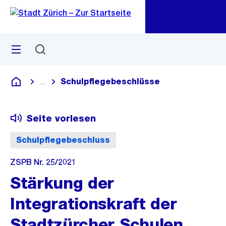
Zu
Zu
Sprunglink
Navigation
Menü
Suchen
M
öf
Schulpflegebeschlüsse
...
Blende alle Breadcrumbs ein
Deutsch
Seite vorlesen
Schulpflegebeschluss
ZSPB Nr. 25/2021
Stärkung der
Integrationskraft der
Stadtzürcher Schulen