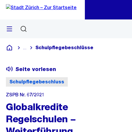
Zu
Zu
Sprunglink
Navigation
Menü
Suchen
M
öf
Schulpflegebeschlüsse
...
Blende alle Breadcrumbs ein
Deutsch
Seite vorlesen
Schulpflegebeschluss
ZSPB Nr. 67/2021
Globalkredite
Regelschulen –
Weiterführung