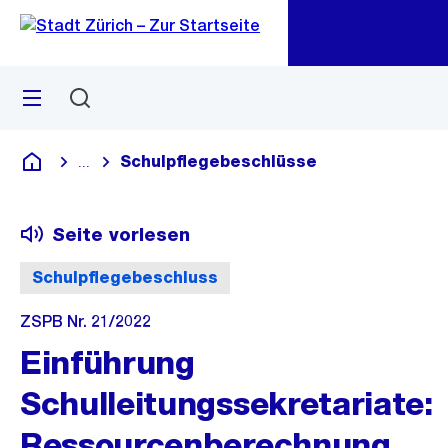
Zu
Zu
Sprunglink
Navigation
Menü
Suchen
M
öf
Schulpflegebeschlüsse
...
Blende alle Breadcrumbs ein
Deutsch
Seite vorlesen
Schulpflegebeschluss
ZSPB Nr. 21/2022
Einführung
Schulleitungssekretariate:
Ressourcenberechnung,