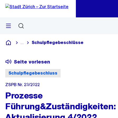
Zu
Zu
Sprunglink
Navigation
Menü
Suchen
M
öf
Schulpflegebeschlüsse
...
Blende alle Breadcrumbs ein
Deutsch
Seite vorlesen
Schulpflegebeschluss
ZSPB Nr. 23/2022
Prozesse
Führung&Zuständigkeiten:
Aktualisierung 4/2022