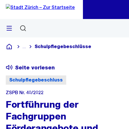
Zu
Zu
Sprunglink
Navigation
Menü
Suchen
M
öf
Schulpflegebeschlüsse
...
Blende alle Breadcrumbs ein
Deutsch
Seite vorlesen
Schulpflegebeschluss
ZSPB Nr. 40/2022
Fortführung der
Fachgruppen
Förderangebote und