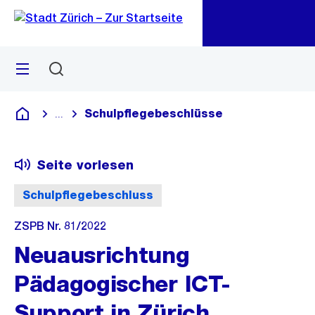
Zu
Zu
Sprunglink
Navigation
Menü
Suchen
M
öf
Schulpflegebeschlüsse
...
Blende alle Breadcrumbs ein
Deutsch
Seite vorlesen
Schulpflegebeschluss
ZSPB Nr. 81/2022
Neuausrichtung
Pädagogischer ICT-
Support in Zürich