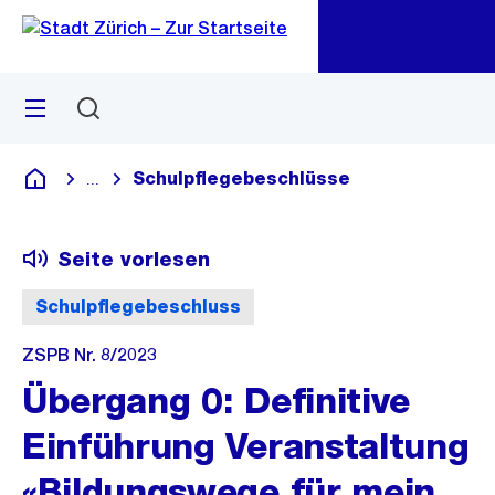
Zu
Zu
Sprunglink
Navigation
Menü
Suchen
M
öf
Schulpflegebeschlüsse
...
Blende alle Breadcrumbs ein
Deutsch
Seite vorlesen
Schulpflegebeschluss
ZSPB Nr. 8/2023
Übergang 0: Definitive
Einführung Veranstaltung
«Bildungswege für mein