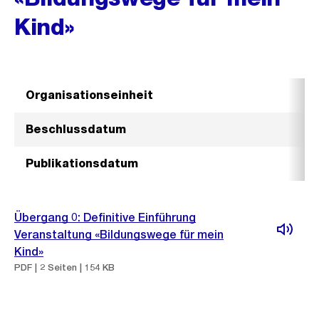
Kind»
Organisationseinheit
S
Beschlussdatum
2
Publikationsdatum
1
Übergang 0: Definitive Einführung
Veranstaltung «Bildungswege für mein
Kind»
PDF | 2 Seiten | 154 KB