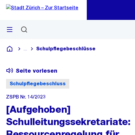
Zu
Zu
Sprunglink
Navigation
Menü
Suchen
M
öf
Schulpflegebeschlüsse
...
Blende alle Breadcrumbs ein
Deutsch
Seite vorlesen
Schulpflegebeschluss
ZSPB Nr. 14/2023
[Aufgehoben]
Schulleitungssekretariate:
Ressourcenregelung für