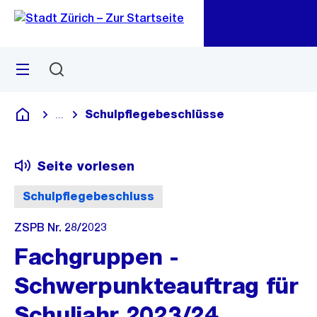
Zu
Zu
Sprunglink
Navigation
Menü
Suchen
M
öf
Schulpflegebeschlüsse
...
Blende alle Breadcrumbs ein
Deutsch
Seite vorlesen
Schulpflegebeschluss
ZSPB Nr. 28/2023
Fachgruppen -
Schwerpunkteauftrag für
Schuljahr 2023/24