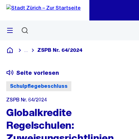
Zu
Zu
Sprunglink
Navigation
Menü
Suchen
M
öf
ZSPB Nr. 64/2024
...
Blende alle Breadcrumbs ein
Deutsch
Seite vorlesen
Schulpflegebeschluss
ZSPB Nr. 64/2024
Globalkredite
Regelschulen:
Zuweisungsrichtlinien