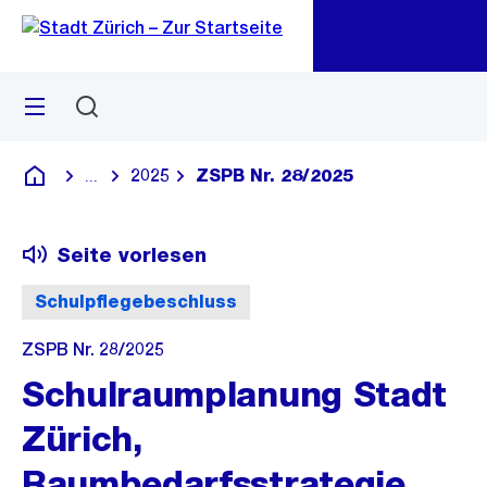
Zu
Zu
Sprunglink
Navigation
Menü
Suchen
M
öf
2025
ZSPB Nr. 28/2025
...
Blende alle Breadcrumbs ein
Deutsch
Seite vorlesen
Schulpflegebeschluss
ZSPB Nr. 28/2025
Schulraumplanung Stadt
Zürich,
Raumbedarfsstrategie