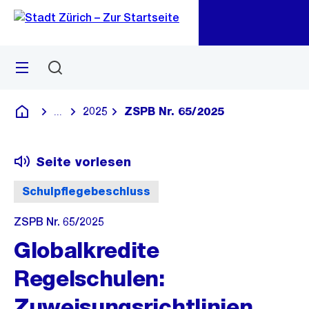
Zu
Zu
Sprunglink
Navigation
Menü
Suchen
M
öf
2025
ZSPB Nr. 65/2025
...
Blende alle Breadcrumbs ein
Deutsch
Seite vorlesen
Schulpflegebeschluss
ZSPB Nr. 65/2025
Globalkredite
Regelschulen:
Zuweisungsrichtlinien