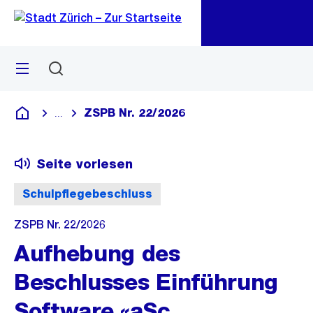
Zu
Zu
Sprunglink
Navigation
Menü
Suchen
M
öf
ZSPB Nr. 22/2026
...
Blende alle Breadcrumbs ein
Deutsch
Seite vorlesen
Schulpflegebeschluss
ZSPB Nr. 22/2026
Aufhebung des
Beschlusses Einführung
Software «aSc