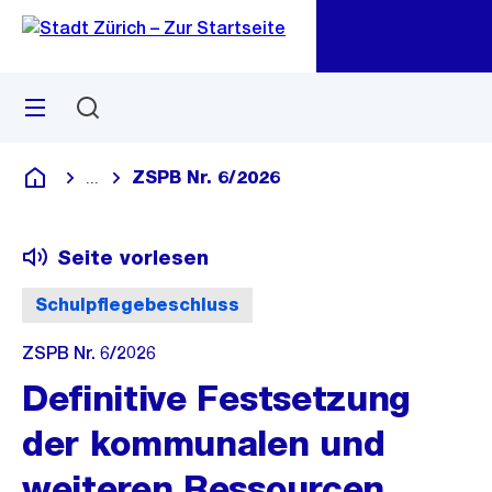
Zu
Zu
Sprunglink
Navigation
Menü
Suchen
M
öf
ZSPB Nr. 6/2026
...
Blende alle Breadcrumbs ein
Deutsch
Seite vorlesen
Schulpflegebeschluss
ZSPB Nr. 6/2026
Definitive Festsetzung
der kommunalen und
weiteren Ressourcen