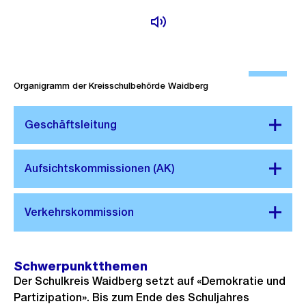
Ö
f
Organigramm der Kreisschulbehörde Waidberg
f
n
e
B
i
l
d
i
n
Schwerpunktthemen
G
Der Schulkreis Waidberg setzt auf «Demokratie und
r
Partizipation». Bis zum Ende des Schuljahres
o