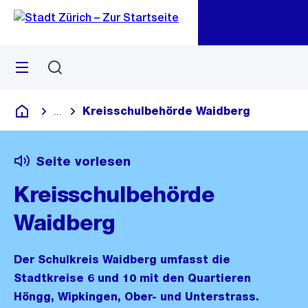
Zu
Zu
Sprunglink
Navigation
Menü
Suchen
M
öf
Kreisschulbehörde Waidberg
...
Blende alle Breadcrumbs ein
Deutsch
Seite vorlesen
Kreisschulbehörde
Waidberg
Der Schulkreis Waidberg umfasst die
Stadtkreise 6 und 10 mit den Quartieren
Höngg, Wipkingen, Ober- und Unterstrass.