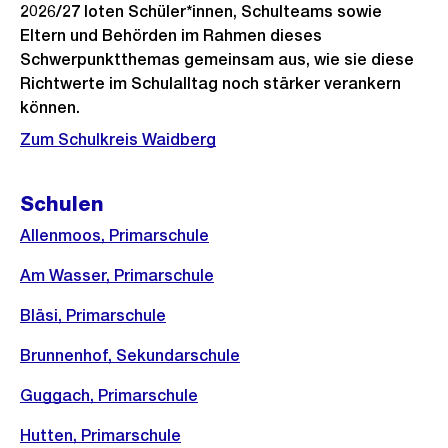
2026/27 loten Schüler*innen, Schulteams sowie
s
Eltern und Behörden im Rahmen dieses
s
Schwerpunktthemas gemeinsam aus, wie sie diese
a
Richtwerte im Schulalltag noch stärker verankern
n
können.
s
Zum Schulkreis Waidberg
i
c
Schulen
h
Allenmoos, Primarschule
t
Am Wasser, Primarschule
Bläsi, Primarschule
Brunnenhof, Sekundarschule
Guggach, Primarschule
Hutten, Primarschule