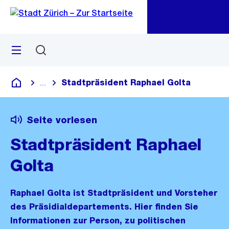
Zu
Zu
Sprunglink
Navigation
Menü
Suchen
M
öf
Stadtpräsident Raphael Golta
...
Blende alle Breadcrumbs ein
Deutsch
Seite vorlesen
Stadtpräsident Raphael
Golta
Raphael Golta ist Stadtpräsident und Vorsteher
des Präsidialdepartements. Hier finden Sie
Informationen zur Person, zu politischen