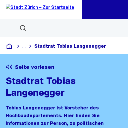
Zu
Zu
Sprunglink
Navigation
Menü
Suchen
M
öf
Stadtrat Tobias Langenegger
...
Blende alle Breadcrumbs ein
Deutsch
Seite vorlesen
Stadtrat Tobias
Langenegger
Tobias Langenegger ist Vorsteher des
Hochbaudepartements. Hier finden Sie
Informationen zur Person, zu politischen