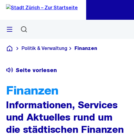
Zu
Zu
Sprunglink
Navigation
Menü
Suchen
M
öf
Politik & Verwaltung
Finanzen
Deutsch
Seite vorlesen
Finanzen
Informationen, Services
und Aktuelles rund um
die städtischen Finanzen