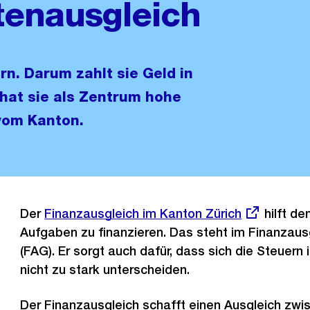
ten­ausgleich
rn. Darum zahlt sie Geld in
 hat sie als Zentrum hohe
vom Kanton.
Der
Externer
Finanzausgleich im Kanton Zürich
hilft de
Aufgaben zu finanzieren. Das steht im Finanzau
Link:
(FAG). Er sorgt auch dafür, dass sich die Steuer
nicht zu stark unterscheiden.
Der Finanzausgleich schafft einen Ausgleich zwi