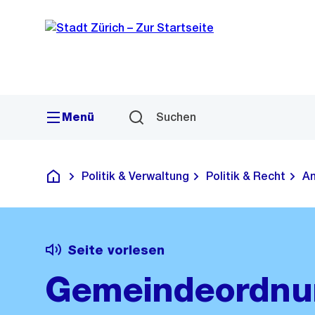
Sprunglink
Navigation
Menü
Suchen
Politik & Verwaltung
Politik & Recht
Am
Deutsch
Seite vorlesen
Gemeindeordnun