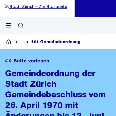
Zu
Zu
Sprunglink
Navigation
Menü
Suchen
M
öf
101 Gemeindeordnung
...
Blende alle Breadcrumbs ein
Deutsch
Seite vorlesen
Gemeindeordnung der
Stadt Zürich
Gemeindebeschluss vom
26. April 1970 mit
Änderungen bis 13. Juni