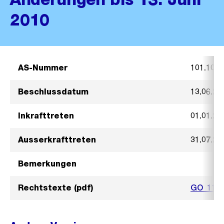
2010
AS-Nummer
101.100
Beschlussdatum
13.06.20
Inkrafttreten
01.01.20
Ausserkrafttreten
31.07.20
Bemerkungen
Rechtstexte (pdf)
GO_11ja